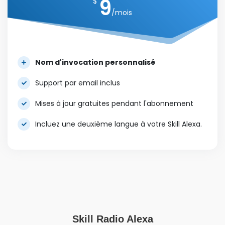
9
$
Apportez votre
/mois
station de radio à
Nom d'invocation personnalisé
Alexa
Support par email inclus
Votre flux radio à une commande vocale Nous
Mises à jour gratuites pendant l'abonnement
créons des Skills Alexa professionnelles qui
Incluez une deuxième langue à votre Skill Alexa.
permettent à vos auditeurs de se connecter
simplement en disant « Alexa, ouvre [nom de votre
station] ».
Skill Radio Alexa